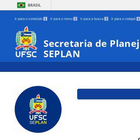
BRASIL
Ir para o conteúdo
1
Ir para o menu
2
Ir para a busca
3
Ir para o rodapé
4
Secretaria de Plan
SEPLAN