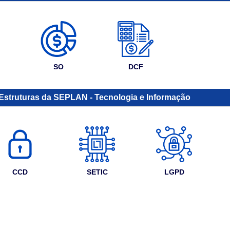
SO
DCF
Estruturas da SEPLAN - Tecnologia e Informação
CCD
SETIC
LGPD